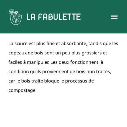
Skip
to
Tog
content
Nav
Accueil
La sciure est plus fine et absorbante, tandis que les
Boutique
copeaux de bois sont un peu plus grossiers et
faciles à manipuler. Les deux fonctionnent, à
Notre Concept
condition qu’ils proviennent de bois non traités,
car le bois traité bloque le processus de
En Savoir Plus
compostage.
Nous Rencontrer
Blog