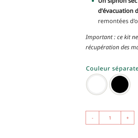
Un siphon sec 
d’évacuation 
remontées d’
Important : c
e kit 
récupération des mat
Couleur séparat

quantité
de
Pack