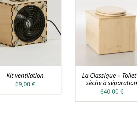
CE
AJOUTER AU PANIER
/
CHOIX DES OPTIONS
/
PR
DETAILS
DETAILS
A
PL
VA
LE
OP
PE
Kit ventilation
La Classique – Toilet
ÊT
sèche à séparatio
69,00
€
CH
640,00
€
SU
LA
PA
D
PR