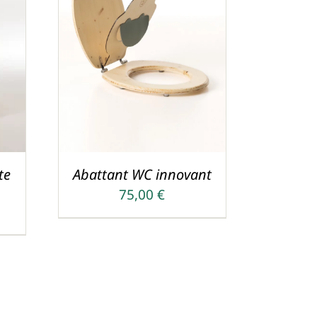
AJOUTER AU PANIER
/
ODUIT
DETAILS
USIEURS
RIATIONS.
S
TIONS
UVENT
Abattant WC innovant
te
RE
n
75,00
€
OISIES
R
GE
U
ODUIT