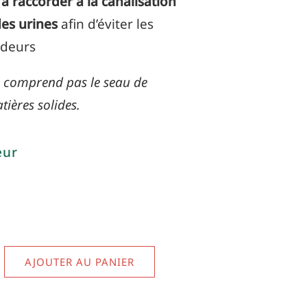
à raccorder à la canalisation
des urines
afin d’éviter les
odeurs
ne comprend pas le seau de
ières solides.
eur
AJOUTER AU PANIER