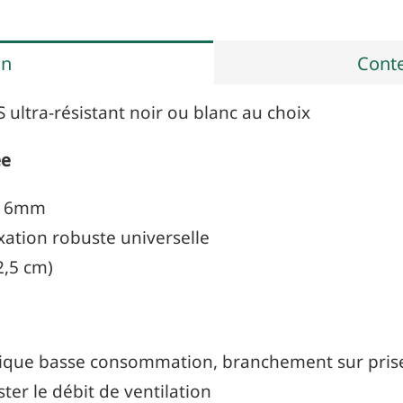
auto-
construction
on
Conte
 ultra-résistant noir ou blanc au choix
ée
s 16mm
ixation robuste universelle
2,5 cm)
trique basse consommation, branchement sur pris
ter le débit de ventilation